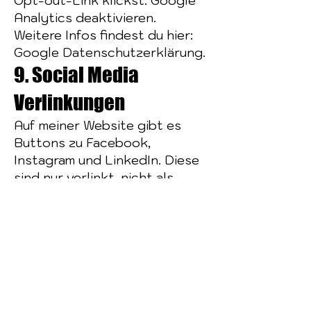
Opt-out-Link klickst: Google
Analytics deaktivieren.
Weitere Infos findest du hier:
Google Datenschutzerklärung.
9. Social Media
Verlinkungen
Auf meiner Website gibt es
Buttons zu Facebook,
Instagram und LinkedIn. Diese
sind nur verlinkt, nicht als
eingebettete Plugins. Beim
Klick auf die Links gelten die
Datenschutzrichtlinien der
jeweiligen Plattformen:
Facebook:
https://www.facebook.com/pr
ivacy/explanation