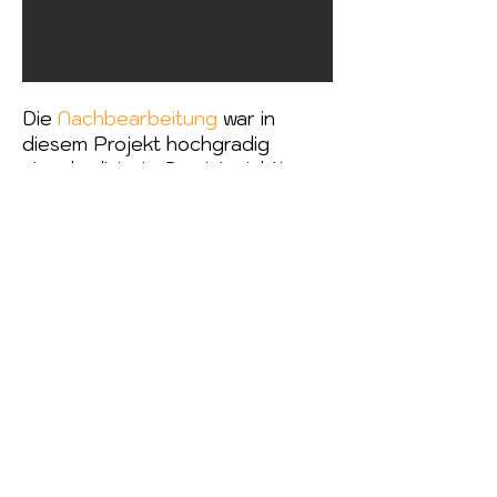
Die
Nachbearbeitung
war in
diesem Projekt hochgradig
standardisiert. Das ist wichtig,
weil wir ja später die Bilder
beliebig kombinieren wollen und
immer der gleiche Look
entstehen soll.
Der Slider rechts zeigt an einem
Beispielbild:
1. RAW Bild
2. Sehr starkes Aufhellen
3. Lightroom Einstellungen
4. Störende Elemente entfernen